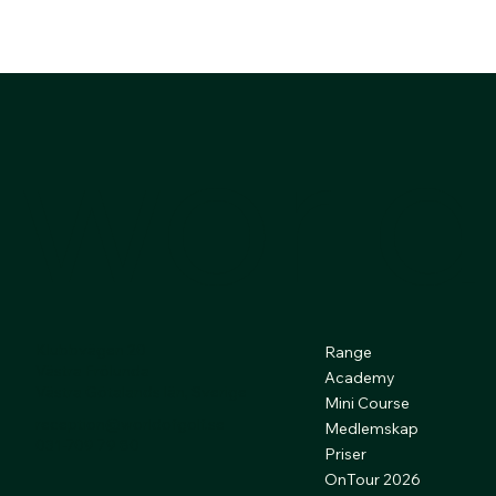
world 
Klubbvägen 20
Range
Västra Frölunda
Academy
Västra Götalands län, Sverige
Mini Course
reception@worldofgolf.se
Medlemskap
031-709 79 80
Priser
OnTour 2026