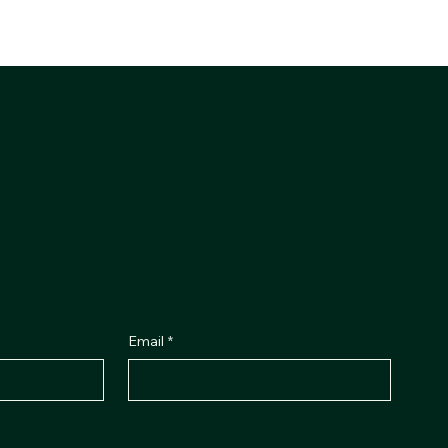
f
Email
*