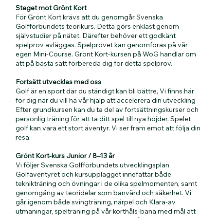
Steget mot Grönt Kort
För Grönt Kort krävs att du genomgår Svenska
Golfförbundets teorikurs. Detta görs enklast genom
självstudier på nätet. Därefter behöver ett godkänt
spelprov avläggas. Spelprovet kan genomföras på vår
egen Mini-Course. Grönt Kort-kursen på WoG handlar om
att på bästa sätt förbereda dig för detta spelprov.
Fortsätt utvecklas med oss
Golf är en sport där du ständigt kan bli bättre, Vi finns här
för dig när du vill ha vår hjälp att accelerera din utveckling
Efter grundkursen kan du ta del av fortsättningskurser och
personlig träning för att ta ditt spel till nya höjder. Spelet
golf kan vara ett stort äventyr. Vi ser fram emot att följa din
resa.
Grönt Kort-kurs Junior / 8–13 år
Vi följer Svenska Golfförbundets utvecklingsplan
Golfäventyret och kursupplägget innefattar både
teknikträning och övningar i de olika spelmomenten, samt
genomgång av teoridelar som banvård och säkerhet. Vi
går igenom både svingträning, närpel och Klara-av
utmaningar, spelträning på vår korthåls-bana med mål att