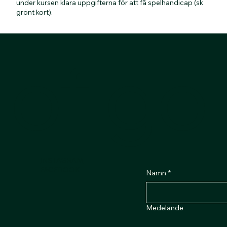
under kursen klara uppgifterna för att få spelhandicap (sk
grönt kort).
of gol
INSTAGRAM
FACEBOOK
Namn
*
Medelande