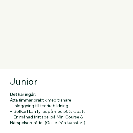
Junior
Det här ingår:
Åtta timmar praktik med tränare
+ Inloggning till teoriutbildning
+ Bollkort kan fyllas på med 50% rabatt
+ En månad fritt spel på Mini Course &
Närspelsområdet (Gäller från kursstart)