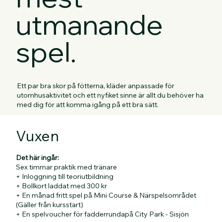
utmanande
spel.
Ett par bra skor på fötterna, kläder anpassade för
utomhusaktivitet och ett nyfiket sinne är allt du behöver ha
med dig för att komma igång på ett bra sätt.
Varmt välkommen till oss på World of Golf och till det spel vi
Vuxen
älskar!
Det här ingår:
Sex timmar praktik med tränare
+ Inloggning till teoriutbildning
+ Bollkort laddat med 300 kr
+ En månad fritt spel på Mini Course & Närspelsområdet
(Gäller från kursstart)
+ En spelvoucher för fadderrundapå City Park - Sisjön