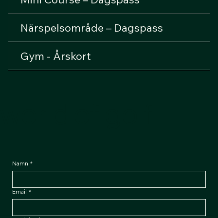
Närspelsområde – Dagspass
Gym - Årskort
world of golf
Namn
*
Email
*