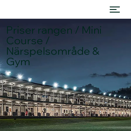
Priser rangen / Mini
Course /
Närspelsområde &
Gym