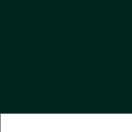
NÅGOT FÖR ALLA
Vilket medlemskap
passar dig bäst
Vi designar våra medlemskap olika därför att
golfare är olika. Många trivs på sin hemmabana
och spelar samt tränar nästan bara där. Andra
vill spela på flera olika banor och uppskattar
därför våra samarbeten med fritt spel eller
rabatterat pris på ett antal klubbar i regionen.