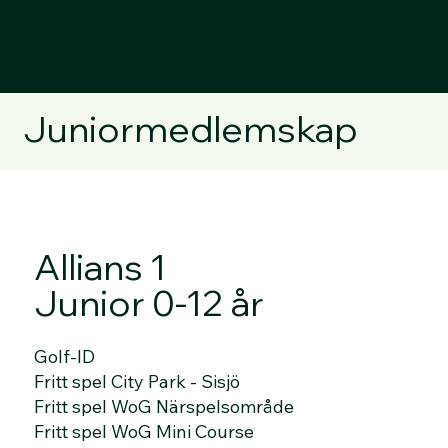
* Lördag, söndag och helgdag ej fritt spel 00.00 – 14.00
Hulta-Bollebyggds allmänna bokningsregler för alla gäster.
Bokning sker tidigast 10 dagar i förväg.
Juniormedlemskap
Allians 1
Junior 0-12 år
Golf-ID
Fritt spel City Park - Sisjö
Fritt spel WoG Närspelsområde
Fritt spel WoG Mini Course