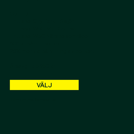
Golf-ID
Fritt spel City Park - Sisjön
Fritt spel WoG Mini Course
Fritt spel WoG Närspelsområde
600 kr på ditt bollkort
20% mer vid påfyllning av bollkort
-------------------
Årsavgift: 5 950 kr
VÄLJ
Film om medlemskapet