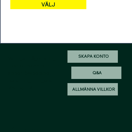
VÄLJ
SKAPA KONTO
Vanliga frågor kring
medlemskap och hur
appen Sweetspot
Q&A
betalning fungerar
läs mer här
ALLMÄNNA VILLKOR
Allians 1