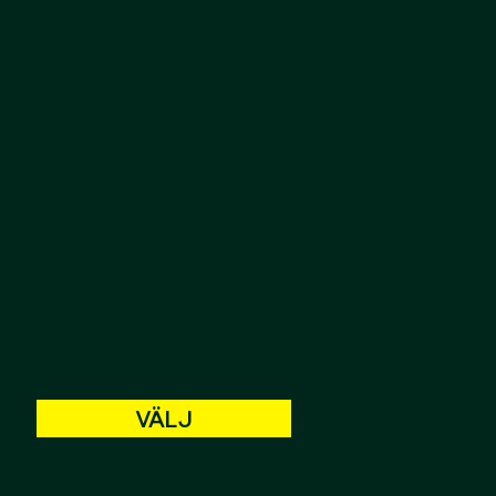
Allians 2
Golf-ID
Fritt spel City Park -Sisjön
Fritt spel Hulta-Bollebygd*
Fritt spel Åsundsholm G&CC*
Fritt spel WoG Mini Course
Fritt spel WoG Närspelsområde
600 kr på ditt bollkort
20% mer vid påfyllning av bollkort
-------------------
Årsavgift: 7 450 kr
VÄLJ
Film om medlemskapet